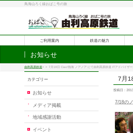
鳥海山ろく線おばこ号の旅
ご利用案内
鉄道の魅力
お知らせ
由利高原鉄道
>
>
7月18日 Ciao!熱海 ノアノア にて由利高原鉄道 ITアドバイ
7月
カテゴリー
投稿日：2013
お知らせ
7/18
メディア掲載
地域感謝活動
イベント