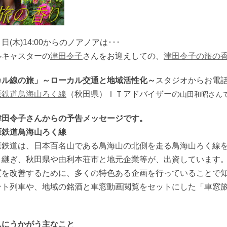
日(木)14:00からのノアノアは･･･
ルキャスターの
津田令子
さんをお迎えしての、
津田令子の旅の
カル線の旅」～ローカル交通と地域活性化～
スタジオからお電
原鉄道鳥海山ろく線
（秋田県）ＩＴアドバイザーの
山田和昭さん
津田令子さんからの予告メッセージです。
原鉄道鳥海山ろく線
原鉄道は、日本百名山である鳥海山の北側を走る鳥海山ろく線
き継ぎ、秋田県や由利本荘市と地元企業等が、出資しています
質を改善するために、多くの特色ある企画を行っていることで
ント列車や、地域の銘酒と車窓動画閲覧をセットにした「車窓
んにうかがう主なこと