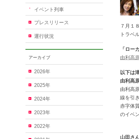
イベント列車
プレスリリース
７月１８
トラベ
運行状況
「ロー
アーカイブ
由利高
2026年
以下は
由利高
2025年
由利高
線を引
2024年
赤字体
2023年
のイベ
2022年
山田さ