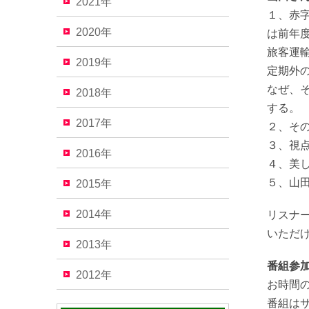
2021年
１、赤
2020年
は前年
旅客運
2019年
定期外
なぜ、
2018年
する。
2017年
２、そ
３、視
2016年
４、美
５、山
2015年
2014年
リスナ
いただ
2013年
番組参加
2012年
お時間
番組はサ