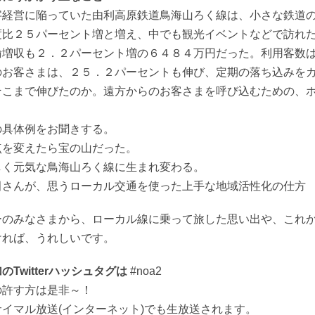
字経営に陥っていた由利高原鉄道鳥海山ろく線は、小さな鉄道
度比２５パーセント増と増え、中でも観光イベントなどで訪れ
輸増収も２．２パーセント増の６４８４万円だった。利用客数
のお客さまは、２５．２パーセントも伸び、定期の落ち込みを
そこまで伸びたのか。遠方からのお客さまを呼び込むための、
の具体例をお聞きする。
点を変えたら宝の山だった。
しく元気な鳥海山ろく線に生まれ変わる。
田さんが、思うローカル交通を使った上手な地域活性化の仕方
ーのみなさまから、ローカル線に乗って旅した思い出や、これ
ければ、うれしいです。
のTwitterハッシュタグは
#noa2
の許す方は是非～！
イマル放送(インターネット)でも生放送されます。