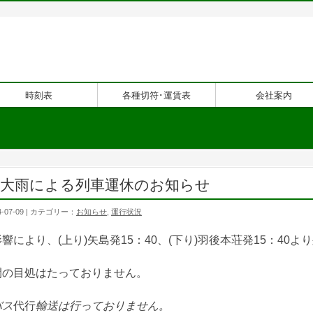
時刻表
各種切符･運賃表
会社案内
9㈫大雨による列車運休のお知らせ
-07-09 | カテゴリー：
お知らせ
,
運行状況
響により、(上り)矢島発15：40、(下り)羽後本荘発15：40
開の目処はたっておりません。
バス
代行
輸送は行っておりません。