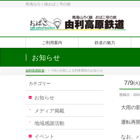
鳥海山ろく線おばこ号の旅
ご利用案内
鉄道の魅力
お知らせ
由利高原鉄道
>
>
7/9㈫大雨による列車運休のお知らせ
7/
カテゴリー
投稿日：2024
お知らせ
大雨の影
メディア掲載
運転再
地域感謝活動
イベント
なお、