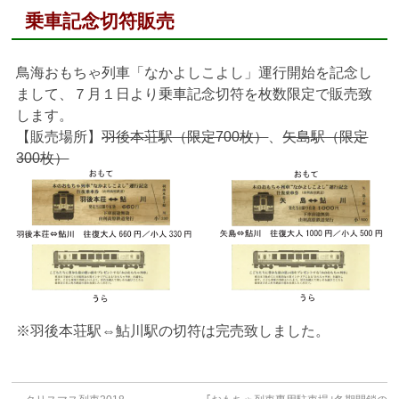
乗車記念切符販売
鳥海おもちゃ列車「なかよしこよし」運行開始を記念し
まして、７月１日より乗車記念切符を枚数限定で販売致
します。
【販売場所】
羽後本荘駅（限定700枚）
、
矢島駅（限定
300枚）
※羽後本荘駅⇔鮎川駅の切符は完売致しました。