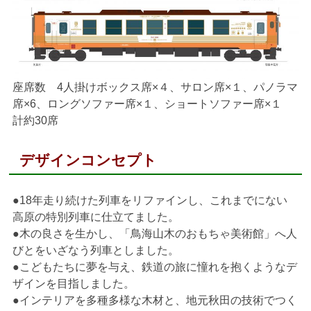
座席数 4人掛けボックス席×４、サロン席×１、パノラマ
席×6、ロングソファー席×１、ショートソファー席×１
計約30席
デザインコンセプト
●18年走り続けた列車をリファインし、これまでにない
高原の特別列車に仕立てました。
●木の良さを生かし、「鳥海山木のおもちゃ美術館」へ人
びとをいざなう列車としました。
●こどもたちに夢を与え、鉄道の旅に憧れを抱くようなデ
ザインを目指しました。
●インテリアを多種多様な木材と、地元秋田の技術でつく