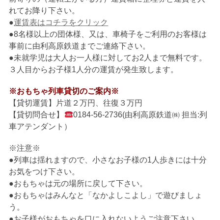
れてお降り下さい。
●
運賃表はコチラをクリック
●8名様以上の団体様、又は、車椅子をご利用のお客様は
事前に由利高原鉄道までご連絡下さい。
●未就学児は大人お一人様に対してお2人まで無料です。
３人目からお子様1人分の運賃が発生致します。
※おもちゃ列車貸切のご案内※
【貸切運賃】片道２万円、往復３万円
【貸切問合せ】
0184-56-2736(由利高原鉄道㈱ 担当:列
車アテンダント）
※注意※
●列車は揺れますので、小さなお子様の1人歩きには十分
お気をつけ下さい。
●おもちゃは元の場所に戻して下さい。
●おもちゃはみんなと「なかよしこよし」で遊びましょ
う。
●お子様がおもちゃを口に入れないようご注意下さい。