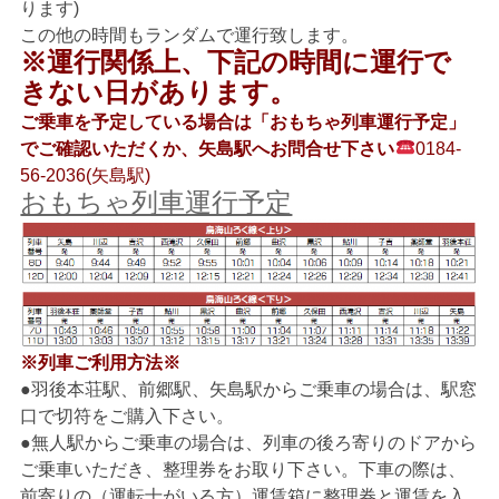
ります)
この他の時間もランダムで運行致します。
※運行関係上、下記の時間に運行で
きない日があります。
ご乗車を予定している場合は「おもちゃ列車運行予定」
でご確認いただくか、矢島駅へお問合せ下さい
0184-
56-2036(矢島駅)
おもちゃ列車運行予定
※列車ご利用方法※
●羽後本荘駅、前郷駅、矢島駅からご乗車の場合は、駅窓
口で切符をご購入下さい。
●無人駅からご乗車の場合は、列車の後ろ寄りのドアから
ご乗車いただき、整理券をお取り下さい。下車の際は、
前寄りの（運転士がいる方）運賃箱に整理券と運賃を入