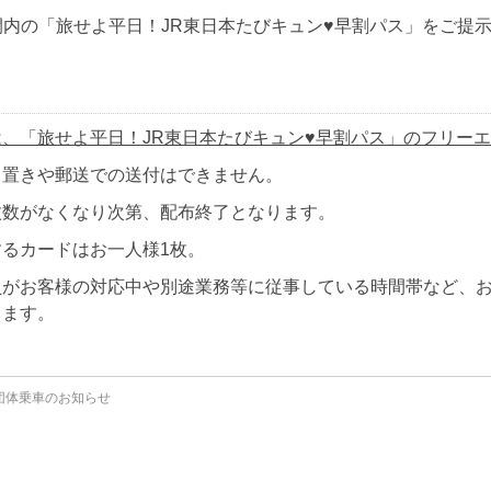
間内の「旅せよ平日！JR東日本たびキュン♥早割パス」をご提
は、「旅せよ平日！JR東日本たびキュン♥早割パス」のフリー
り置きや郵送での送付はできません。
枚数がなくなり次第、配布終了となります。
するカードはお一人様1枚。
員がお客様の対応中や別途業務等に従事している時間帯など、
ります。
木)団体乗車のお知らせ