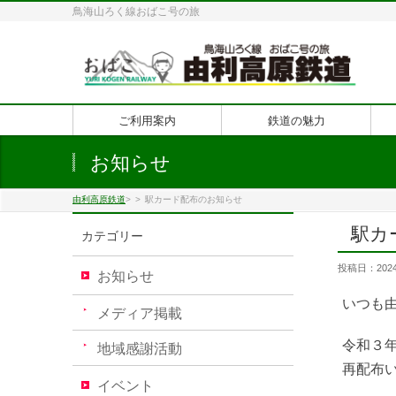
鳥海山ろく線おばこ号の旅
ご利用案内
鉄道の魅力
お知らせ
由利高原鉄道
>
>
駅カード配布のお知らせ
駅カ
カテゴリー
投稿日：2024
お知らせ
いつも
メディア掲載
令和３
地域感謝活動
再配布
イベント