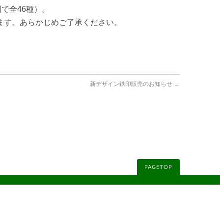
で全46種）
。
ます
。あらかじめご了承ください
。
新デザイン鉄印販売のお知らせ
→
PAGETOP