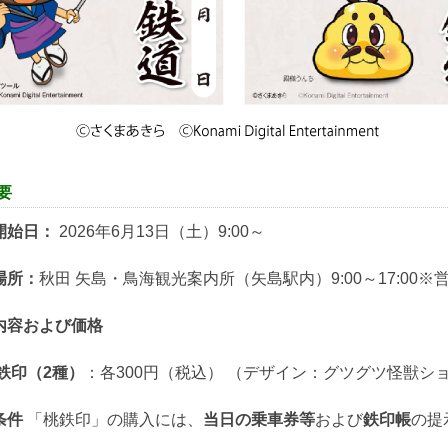
要
開始日：
2026年6月13日（土）9:00～
場所：
秋田 矢島・鳥海観光案内所（矢島駅内）9:00～17:0
内容および価格
鉄印（2種）
：各300円（税込）
（デザイン：グツグツ怪獣ショ
条件
「桃鉄印」の購入には、
当日の乗車券等
および
鉄印帳
の提