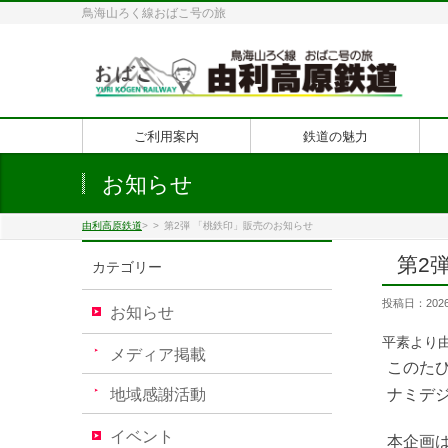
鳥海山ろく線おばこ号の旅
ご利用案内
鉄道の魅力
お知らせ
由利高原鉄道
>
>
第2弾 「桃鉄印」販売のお知らせ
第2
カテゴリー
投稿日：2026
お知らせ
平素より
メディア掲載
このた
地域感謝活動
ナミデ
イベント
本企画