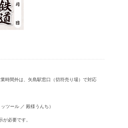
0※営業時間外は、矢島駅窓口（切符売り場）で対応
ッツール ／ 殿様うんち）
示が必要です
。