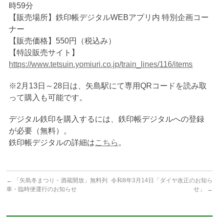
時59分
【販売場所】鉄印帳デジタルWEBアプリ内 特別企画コー
ナー
【販売価格】550円（税込み）
【特設販売サイト】
https://www.tetsuin.yomiuri.co.jp/train_lines/116/items
※2月13日～28日は、矢島駅にて専用QRコードを読み取
って購入も可能です。
デジタル鉄印を購入するには、鉄印帳デジタルへの登録
が必要（無料）。
鉄印帳デジタルの詳細は
こちら
。
←
「矢島冬まつり・酒蔵開放」無料列
令和8年3月14日「ダイヤ改正のお知ら
車・臨時便運行のお知らせ
せ」
→