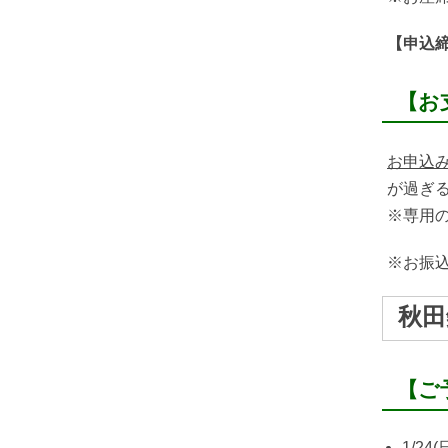
【申込締
【お
お申込み
が過ぎ
※専用
※お振込
秋田
【ご
1/24