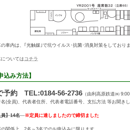
の車内は、｢光触媒｣で坑ウイルス･抗菌･消臭対策をしており
媒については
コチラ
申込み方法】
予約 TEL:0184-56-2736
（由利高原鉄道㈱ 9:00
名(全員)、代表者住所、代表者電話番号、支払方法 等お聞き
人員】14名
※定員に達しましたので締切ました
席の関係上、2名～3名でのお申込みに限ります。