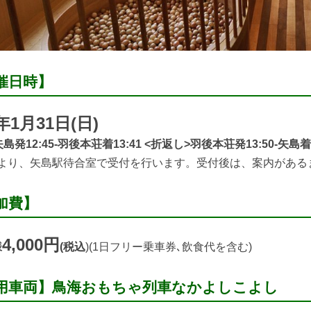
催日時】
1年1月31日(日)
島発12:45‐羽後本荘着13:41 <折返し>羽後本荘発13:50‐矢島着1
30より、矢島駅待合室で受付を行います。受付後は、案内があ
加費】
4,000円
様
(税込
)(1日フリー乗車券､飲食代を含む)
用車両】鳥海おもちゃ列車なかよしこよし