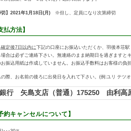
切】2021年1月18日(月)
※但し、定員になり次第締切
支払方法】
確定後7
日以内に
下記の口座にお振込いただくか、羽後本荘駅
る場合は必ずご連絡下さい。無連絡のまま納期日を過ぎますと
のお振込用紙は作成していません。お振込手数料はお客様の負
の際、お名前の後ろに出発日を入れて下さい。(例:ユリ テツオ01
銀行 矢島支店（普通）175250 由利
予約キャンセルについて】
(日)･･･30％