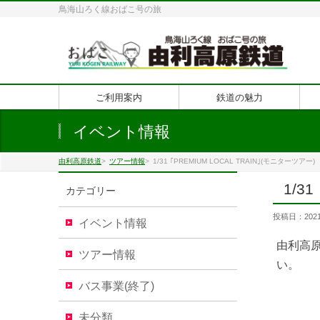
鳥海山ろく線おばこ号の旅
ご利用案内
鉄道の魅力
イベント情報
由利高原鉄道
>
ツアー情報
>
1/31 ｢PREMIUM LOCAL TRAIN｣(モニターツアー)
1/3
カテゴリー
投稿日：
202
イベント情報
由利高
ツアー情報
い。
バス事業(終了)
未分類