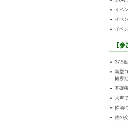
イベント
イベン
イベン
【参
37
新型
観察
基礎
大声
飲酒
他の