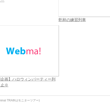
アー
乾杯の練習列車
別企画】ハロウィンパーティー列
中止※
minal TRAIN｣(モニターツアー)