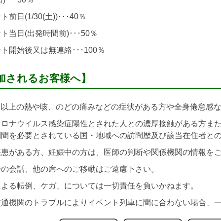
前日(1/30(土))･･･40％
ト当日(出発時間前)･･･50％
ト開始後又は無連絡･･･100％
加されるお客様へ】
.5度以上の熱や咳、のどの痛みなどの症状がある方や全身倦怠感
コロナウイルス感染症陽性とされた人との濃厚接触がある方また
期間を必要とされている国・地域への訪問歴及び該当在住者と
疾患がある方、妊娠中の方は、医師の判断や関係機関の情報を
での会話、他の席へのご移動はご遠慮下さい。
による転倒、ケガ、については一切責任を負いかねます。
交通機関のトラブルによりイベント列車に間に合わない場合、