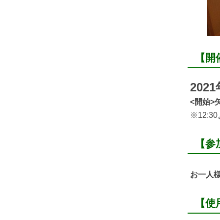
【開
202
<開始>矢
※12:
【参
お一人
【使