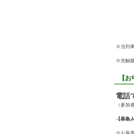
※当列車
※光触
【お
電話で
（参加者
【募集
※お座