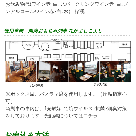
お飲み物代(ワイン赤･白､スパークリングワイン赤･白､ノ
ンアルコールワイン赤･白､水) 諸税
使用車両 鳥海おもちゃ列車 なかよしこよし
※ボックス席、パノラマ席を使用します。（座席指定不
可）
当列車の車内は、｢光触媒｣で坑ウイルス･抗菌･消臭対策
をしております。光触媒については
コチラ
お申込み方法