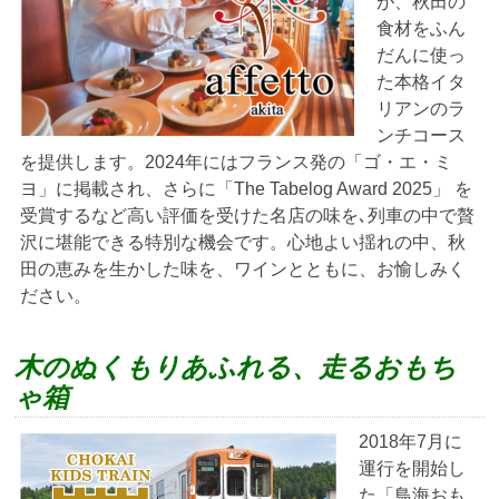
が、秋田の
食材をふん
だんに使っ
た本格イタ
リアンのラ
ンチコース
を提供します。2024年にはフランス発の「ゴ・エ・ミ
ヨ」に掲載され、さらに「The Tabelog Award 2025」 を
受賞するなど高い評価を受けた名店の味を､列車の中で贅
沢に堪能できる特別な機会です。心地よい揺れの中、秋
田の恵みを生かした味を、ワインとともに、お愉しみく
ださい。
木のぬくもりあふれる、走るおもち
ゃ箱
2018年7月に
運行を開始し
た「鳥海おも