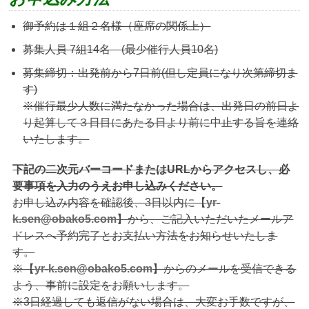
御予約は１組２名様（座席の関係上）
募集人員 7組14名 (最少催行人員10名)
募集締切：出発前から7日前(但し定員になり次第締切ま
す)
※催行最少人数に満たなかった場合は、出発日の前日よ
り起算して３日目にあたる日より前に中止する旨を連絡
いたします。
下記の二次元バーコードまたはURLからアクセスし、必
要事項を入力のうえお申し込みください。
お申し込み内容を確認後、3日以内に【
yr-
k.sen@obako5.com
】から、ご記入いただいたメールア
ドレスへ予約完了とお支払い方法をお知らせいたしま
す。
※【
yr-k.sen@obako5.com
】からのメールを受信できる
よう、事前に設定をお願いします。
※3日経過しても返信がない場合は、大変お手数ですが、