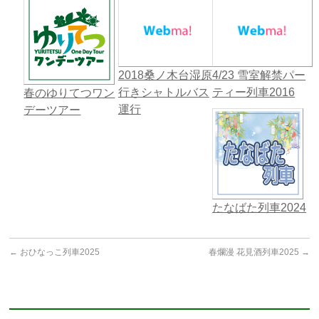
2018桑ノ木台湿原
4/23 雪室解禁パー
行きシャトルバス
ティー列車2016
春のゆりてつワン
運行
デーツアー
たなばた列車2024
←
おひなっこ列車2025
春爛漫 花見酒列車2025
→