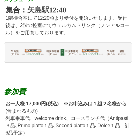
集合：矢島駅12:40
1階待合室にて12:20頃より受付を開始いたします。受付
後は、2階の控室にてウェルカムドリンク（ノンアルコー
ル）をご用意しております。
参加費
お一人様
17,000
円(税込)
※お申込みは１組２名様から
(含まれるもの)
列車乗車代、
welcome drink、コースランチ代（Antipasti
３品､Primo piatto１品､Second piatto１品､Dolce１品 計
6品予定）