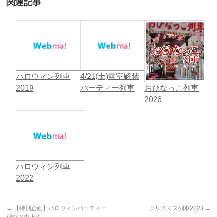
関連記事
ハロウィン列車
4/21(土)雪室解禁
2019
パーティー列車
おひなっこ列車
2026
ハロウィン列車
2022
←
【特別企画】ハロウィンパーティー
クリスマス列車2023
→
列車※中止※