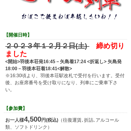
【開催日時】
２０２３年１２月２日(土)
締め切り
ました
<開始>羽後本荘発16:45－矢島着17:24 <折返し> 矢島発
18:00－羽後本荘着18:41<解散>
※16:30頃より、羽後本荘駅改札で受付を行います。受付
後、お座席番号を受け取りになり、列車にご乗車下さ
い。
【参加費】
4,500
お一人様
円(税込)
（往復運賃､折詰､アルコール
類、ソフトドリンク）