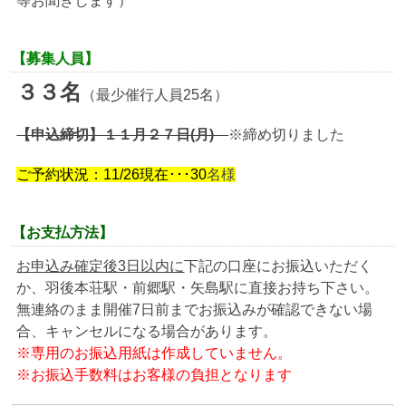
等お聞きします）
【募集人員】
３３名
（最少催行人員25名）
【申込締切】１１月２７日(月)
※締め切りました
ご予約状況：11/26現在･･･30
名様
【お支払方法】
お申込み確定後3日以内に
下記の口座にお振込いただく
か、羽後本荘駅・前郷駅・矢島駅に直接お持ち下さい。
無連絡のまま開催7日前までお振込みが確認できない場
合、キャンセルになる場合があります。
※専用のお振込用紙は作成していません。
※お振込手数料はお客様の負担となります