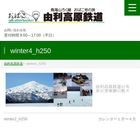
お問い合わせ先
受付時間 9:00～17:00（平日）
winter4_h250
由利高原鉄道
>
winter4_h250
winter2_h250
カレンダー１月〜４月