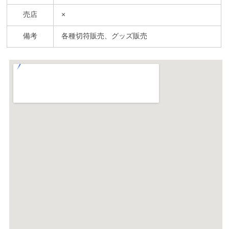
売店
×
備考
各種切符販売、グッズ販売