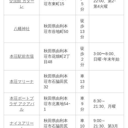
交流館 カダー
22:00、第2･
荘市東町15
５
レ
第4火曜
分
徒
秋田県由利本
歩
八幡神社
荘市谷地町50
13
分
徒
秋田県由利本
歩
3:00〜8:00、
本荘駅前市場
荘市花畑町2丁
２
日曜･年末年始
目48
分
秋田県由利本
車
本荘マリーナ
荘市石脇田尻
13
32
分
本荘ボートプ
秋田県由利本
車
8:30～
ラザ アクアパ
荘市北裏地54ｰ
9
21:30、月曜
ル
1
分
秋田県由利本
車
9:00～
ナイスアリー
荘市石脇田尻
10
21:30、第3月