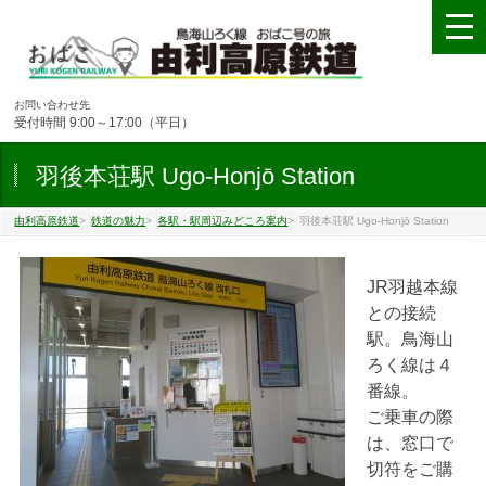
お問い合わせ先
受付時間 9:00～17:00（平日）
羽後本荘駅 Ugo-Honjō Station
由利高原鉄道
>
鉄道の魅力
>
各駅・駅周辺みどころ案内
>
羽後本荘駅 Ugo-Honjō Station
JR羽越本線
との接続
駅。鳥海山
ろく線は４
番線。
ご乗車の際
は、窓口で
切符をご購