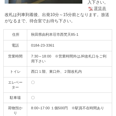
入下さい。
運賃表
改札は列車到着後、出発10分～15分前となります。放送
がなるまで、待合室でお待ち下さい。
住所
秋田県由利本荘市西梵天85-1
電話
0184-23-3361
営業時間
7:30～18:00 ※営業時間外はJR改札口をご利
用下さい
トイレ
西口１階、東口外、２階改札内
エレベー
〇
ター
駐車場
〇
荷物預か
8:00~17:00 １個500円 ※駅員不在時間あり
り