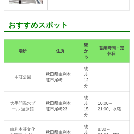
おすすめスポット
駅
営業時間・定
場所
住所
か
休日
ら
徒
秋田県由利本
歩
本荘公園
荘市尾崎
12
分
徒
大手門温水プ
秋田県由利本
歩
10:00～
ール 遊泳館
荘市尾崎23
15
21:00、水曜
分
徒
由利本荘文化
8:30～
秋田県由利本
歩