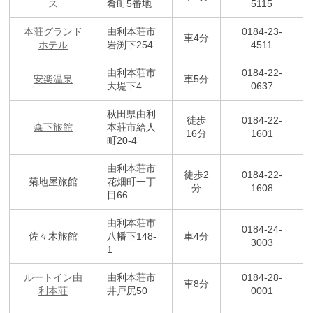
ス
肴町5番地
5115
本荘グランド
由利本荘市
0184-23-
車4分
ホテル
岩渕下254
4511
由利本荘市
0184-22-
安楽温泉
車5分
大堤下4
0637
秋田県由利
徒歩
0184-22-
森下旅館
本荘市給人
16分
1601
町20-4
由利本荘市
徒歩2
0184-22-
菊地屋旅館
花畑町一丁
分
1608
目66
由利本荘市
0184-24-
佐々木旅館
八幡下148-
車4分
3003
1
ルートイン由
由利本荘市
0184-28-
車8分
利本荘
井戸尻50
0001