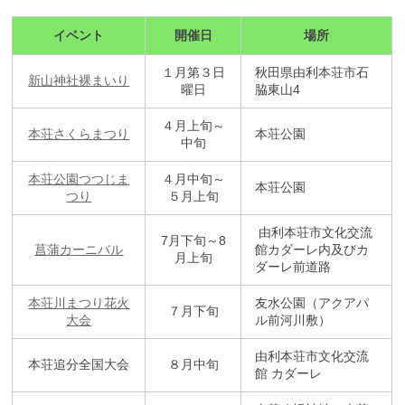
イベント
開催日
場所
１月第３日
秋田県由利本荘市石
新山神社裸まいり
曜日
脇東山4
４月上旬～
本荘さくらまつり
本荘公園
中旬
本荘公園つつじま
４月中旬～
本荘公園
つり
５月上旬
由利本荘市文化交流
7月下旬～8
菖蒲カーニバル
館カダーレ内及びカ
月上旬
ダーレ前道路
本荘川まつり花火
友水公園
（アクアパ
７月下旬
大会
ル前河川敷）
由利本荘市文化交流
本荘追分全国大会
８月中旬
館 カダーレ