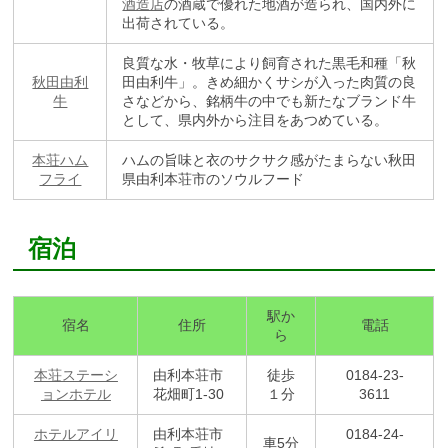
酒造店
の酒蔵で優れた地酒が造られ、国内外に
出荷されている。
良質な水・牧草により飼育された黒毛和種「秋
秋田由利
田由利牛」。きめ細かくサシが入った肉質の良
牛
さなどから、銘柄牛の中でも新たなブランド牛
として、県内外から注目をあつめている。
本荘ハム
ハムの旨味と衣のサクサク感がたまらない秋田
フライ
県由利本荘市のソウルフード
宿泊
駅か
宿名
住所
電話
ら
本荘ステーシ
由利本荘市
徒歩
0184-23-
ョンホテル
花畑町1-30
１分
3611
ホテルアイリ
由利本荘市
0184-24-
車5分