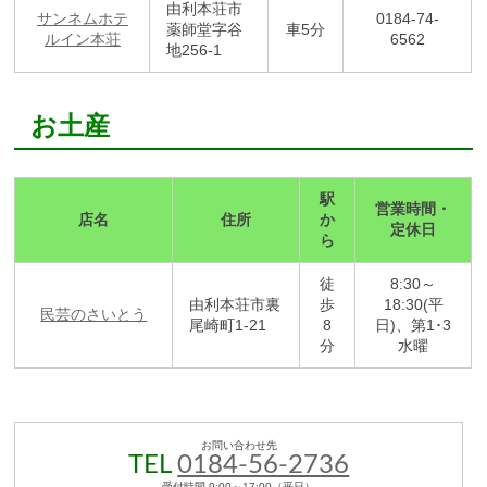
由利本荘市
サンネムホテ
0184-74-
薬師堂字谷
車5分
ルイン本荘
6562
地256-1
お土産
駅
営業時間・
店名
住所
か
定休日
ら
徒
8:30～
由利本荘市裏
歩
18:30(平
民芸のさいとう
尾崎町1-21
8
日)、第1･3
分
水曜
お問い合わせ先
TEL
0184-56-2736
受付時間 9:00～17:00（平日）