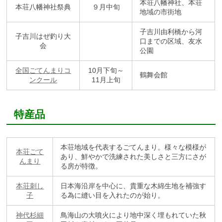
本荘八幡神社、本荘
本荘八幡神社祭典
９月中旬
地域の市街地
子吉川由利橋から河
子吉川はぜ釣り大
口までの区域、友水
会
公園
全国ごてんまりコ
10月下旬～
鶴舞会館
ンクール
11月上旬
特産品
本荘地域を代表するごてんまり。様々な模様が
本荘ごて
あり、鮮やかで洗練された美しさと三方にさが
んまり
る房が特徴。
本荘刺し
日本海沿岸を中心に、貴重な木綿生地を補強す
子
る為に縫い目を入れたのが始り。
神代杉細
鳥海山の大噴火により地中深く埋もれていた秋