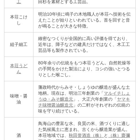
工
田杉を素材とする工芸品。
明治10年頃に鳴子の木地職人が本荘へ技術を伝
本荘こけ
えたことが始りといわれている。首を回すと音
し
が鳴ることが大きな特徴。
緻密なつくりが全国的に高い評価を得ており、
組子細工
近年は、障子などの建具だけではなく、木工工
芸品等も製作されている。
80年余りの伝統をもつ本荘うどん。自然乾燥等
本荘うど
の手間をかけた製法により、コシの強いとつる
ん
りとした喉ごし。
藩政時代からみそ・しょうゆの醸造が盛んな土
地柄。現在は、明治三年創業の「
マルイチしょ
味噌・醤
うゆ・みそ醸造元
」、大正六年創業の「
ヤマキ
油
チ味噌醤油醸造元
」の二軒がそれぞれの伝統の
味を守り続けている。
鳥海山の豊富な水、良質の米、酒づくりに適し
た気候風土に恵まれ、古くから醸造業が盛ん。
酒
本荘地域では、
秋田誉酒造（株）
と
（株）齋彌