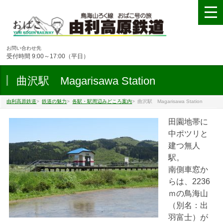
お問い合わせ先
受付時間 9:00～17:00（平日）
曲沢駅 Magarisawa Station
由利高原鉄道
>
鉄道の魅力
>
各駅・駅周辺みどころ案内
>
曲沢駅 Magarisawa Station
田園地帯に
中ポツリと
建つ無人
駅。
南側車窓か
らは、2236
ｍの鳥海山
（別名：出
羽富士）が