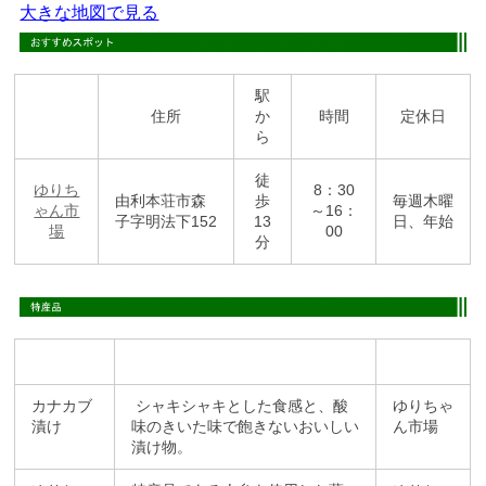
大きな地図で見る
駅
住所
か
時間
定休日
ら
徒
ゆりち
8：30
由利本荘市森
歩
毎週木曜
ゃん市
～16：
子字明法下152
13
日、年始
場
00
分
カナカブ
シャキシャキとした食感と、酸
ゆりちゃ
漬け
味のきいた味で飽きないおいしい
ん市場
漬け物。