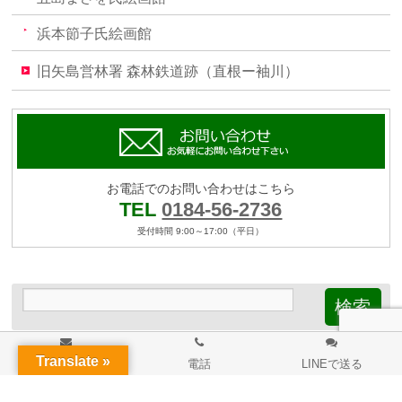
浜本節子氏絵画館
旧矢島営林署 森林鉄道跡（直根ー袖川）
お電話でのお問い合わせはこちら
TEL
0184-56-2736
受付時間 9:00～17:00（平日）
Translate »
メール
電話
LINEで送る