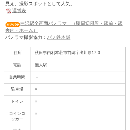
見え、撮影スポットとして人気。
運賃表
曲沢駅全画面パノラマ （駅周辺風景・駅前・駅
舎内・ホーム）
パノラマ撮影協力：
パノ鉄本舗
住所
秋田県由利本荘市前郷字出川原17-3
電話
無人駅
営業時間
－
駐車場
×
トイレ
×
コインロ
×
ッカー