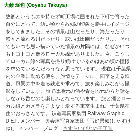
大藪 琢也 (Ooyabu Takuya）
故郷というものを持たず町工場に囲まれた下町で育った
自分にとって、幼い頃から故郷の印象を勝手にイメージ
をしてきました。その情景は山だったり、海だったり、
悠々と流れる川だったり、或いは田圃だったり…。それ
でもいつも思い描いていた情景の片隅には、なぜかいつ
もトコトコと走るローカル線がありました。今、こうし
てローカル線の写真を撮り続けているのはあの頃の憧憬
を求めているんだろうなと思っています。 現在は千葉県
内の企業に勤める傍ら、旅情をテーマに、四季を走る鉄
道、風景の中を走る鉄道を求めて、旅を楽しみながら撮
影をしています。旅では地元の酒や肴を地元の方と話を
しながら呑むのも楽しみとなっています。 旅と酒とロー
カル線とカメラをこよなく愛する東京生まれ、千葉県在
住のおっさんです。 鉄道写真家集団 Railway Graphic
D.E.F. メンバー、奥会津写真家集団「写好景嶺(しゃすけ
ね)」 メンバー ブログ
さすらいびとの子守唄