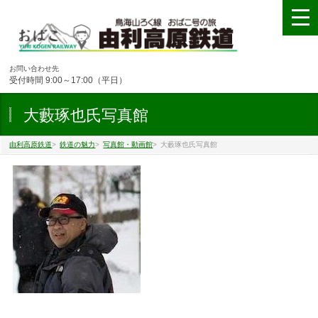
お問い合わせ先
受付時間 9:00～17:00（平日）
大藪琢也氏写真館
由利高原鉄道
>
鉄道の魅力
>
写真館・動画館
>
大藪琢也氏写真館