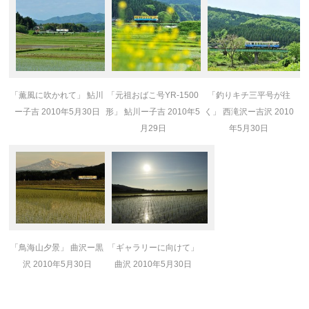
「薫風に吹かれて」 鮎川
「元祖おばこ号YR-1500
「釣りキチ三平号が往
ー子吉 2010年5月30日
形」 鮎川ー子吉 2010年5
く」 西滝沢ー吉沢 2010
月29日
年5月30日
「鳥海山夕景」 曲沢ー黒
「ギャラリーに向けて」
沢 2010年5月30日
曲沢 2010年5月30日