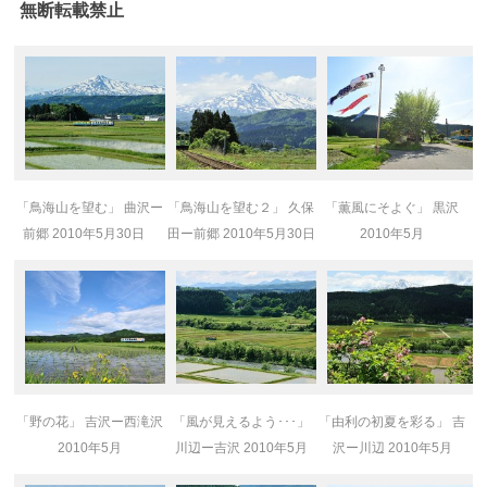
無断転載禁止
「鳥海山を望む」 曲沢ー
「鳥海山を望む２」 久保
「薫風にそよぐ」 黒沢
前郷 2010年5月30日
田ー前郷 2010年5月30日
2010年5月
「野の花」 吉沢ー西滝沢
「風が見えるよう･･･」
「由利の初夏を彩る」 吉
2010年5月
川辺ー吉沢 2010年5月
沢ー川辺 2010年5月