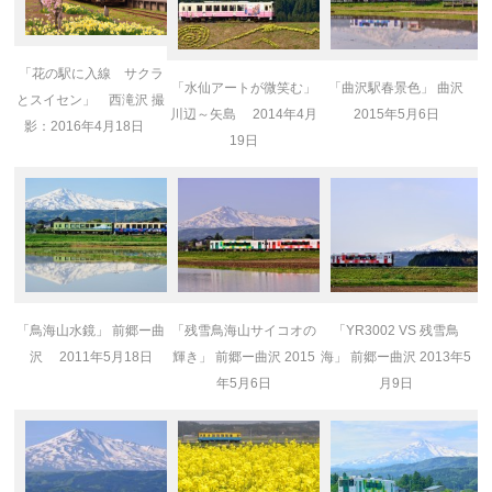
「花の駅に入線 サクラ
「水仙アートが微笑む」
「曲沢駅春景色」 曲沢
とスイセン」 西滝沢 撮
川辺～矢島 2014年4月
2015年5月6日
影：2016年4月18日
19日
「鳥海山水鏡」 前郷ー曲
「残雪鳥海山サイコオの
「YR3002 VS 残雪鳥
沢 2011年5月18日
輝き」 前郷ー曲沢 2015
海」 前郷ー曲沢 2013年5
年5月6日
月9日