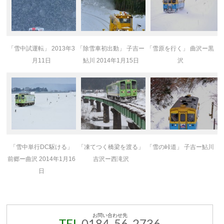
「雪中試運転」 2013年3
「除雪車初出動」 子吉ー
「雪原を行く」 曲沢ー黒
月11日
鮎川 2014年1月15日
沢
「雪中単行DC駆ける」
「凍てつく橋梁を渡る」
「雪の峠道」 子吉ー鮎川
前郷ー曲沢 2014年1月16
吉沢ー西滝沢
日
お問い合わせ先