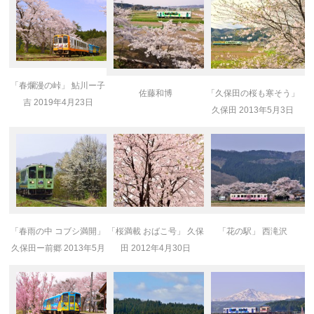
「春爛漫の峠」 鮎川ー子
佐藤和博
「久保田の桜も寒そう」
吉 2019年4月23日
久保田 2013年5月3日
「春雨の中 コブシ満開」
「桜満載 おばこ号」 久保
「花の駅」 西滝沢
久保田ー前郷 2013年5月
田 2012年4月30日