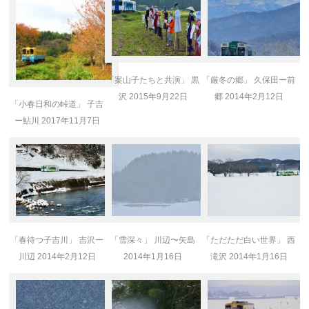
「案山子たちと共演」 黒
「厳冬の郷」 久保田ー前
沢 2015年9月22日
郷 2014年2月12日
「小春日和の峠道」 子吉
ー鮎川 2017年11月7日
「春待つ子吉川」 吉沢ー
「雪深々」 川辺〜矢島
「ただただ白い世界」 西
川辺 2014年2月12日
2014年1月16日
滝沢 2014年1月16日