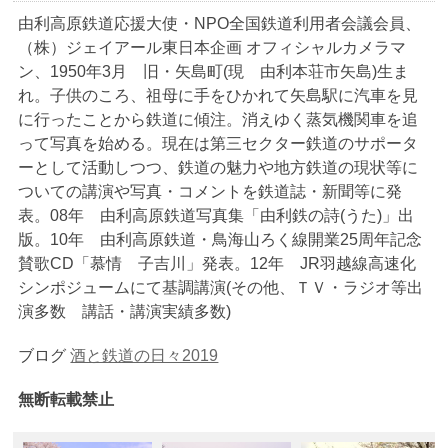
由利高原鉄道応援大使・NPO全国鉄道利用者会議会員、
（株）ジェイアール東日本企画 オフィシャルカメラマ
ン、1950年3月 旧・矢島町(現 由利本荘市矢島)生ま
れ。子供のころ、祖母に手をひかれて矢島駅に汽車を見
に行ったことから鉄道に傾注。消えゆく蒸気機関車を追
って写真を始める。現在は第三セクター鉄道のサポータ
ーとして活動しつつ、鉄道の魅力や地方鉄道の現状等に
ついての講演や写真・コメントを鉄道誌・新聞等に発
表。08年 由利高原鉄道写真集「由利鉄の詩(うた)」出
版。10年 由利高原鉄道・鳥海山ろく線開業25周年記念
賛歌CD「慕情 子吉川」発表。12年 JR羽越線高速化
シンポジュームにて基調講演(その他、ＴＶ・ラジオ等出
演多数 講話・講演実績多数)
ブログ
酒と鉄道の日々2019
無断転載禁止