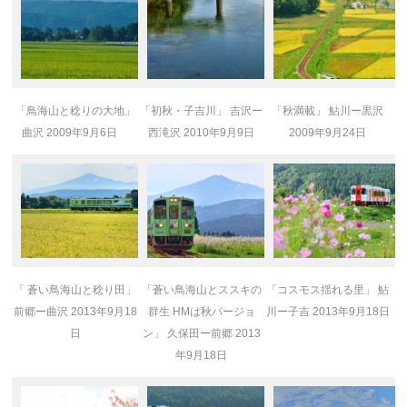
「鳥海山と稔りの大地」
「初秋・子吉川」 吉沢ー
「秋満載」 鮎川ー黒沢
曲沢 2009年9月6日
西滝沢 2010年9月9日
2009年9月24日
「 蒼い鳥海山と稔り田」
「蒼い鳥海山とススキの
「コスモス揺れる里」 鮎
前郷ー曲沢 2013年9月18
群生 HMは秋バージョ
川ー子吉 2013年9月18日
日
ン」 久保田ー前郷 2013
年9月18日