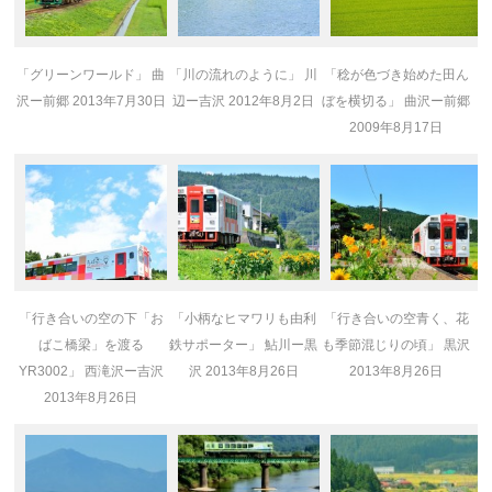
「グリーンワールド」 曲
「川の流れのように」 川
「稔が色づき始めた田ん
沢ー前郷 2013年7月30日
辺ー吉沢 2012年8月2日
ぼを横切る」 曲沢ー前郷
2009年8月17日
「行き合いの空の下「お
「小柄なヒマワリも由利
「行き合いの空青く、花
ばこ橋梁」を渡る
鉄サポーター」 鮎川ー黒
も季節混じりの頃」 黒沢
YR3002」 西滝沢ー吉沢
沢 2013年8月26日
2013年8月26日
2013年8月26日