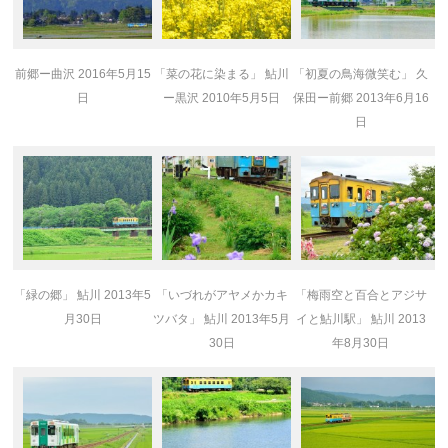
前郷ー曲沢 2016年5月15
「菜の花に染まる」 鮎川
「初夏の鳥海微笑む」 久
日
ー黒沢 2010年5月5日
保田ー前郷 2013年6月16
日
「緑の郷」 鮎川 2013年5
「いづれがアヤメかカキ
「梅雨空と百合とアジサ
月30日
ツバタ」 鮎川 2013年5月
イと鮎川駅」 鮎川 2013
30日
年8月30日