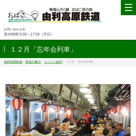
お問い合わせ先
受付時間 9:00～17:00（平日）
１２月「忘年会列車」
由利高原鉄道
>
鉄道の魅力
>
イベント紹介
>
１２月「忘年会列車」