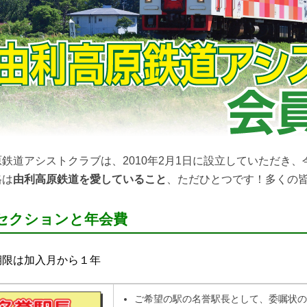
鉄道アシストクラブは、2010年2月1日に設立していただき、
格は
由利高原鉄道を愛していること
、ただひとつです！多くの
セクションと年会費
期限は加入月から１年
ご希望の駅の名誉駅長として、委嘱状の