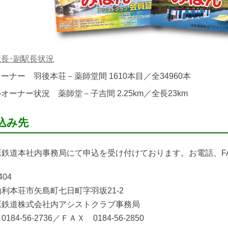
長･副駅長状況
ーナー 羽後本荘－薬師堂間 1610本目／全34960本
オーナー状況 薬師堂－子吉間 2.25km／全長23km
込み先
原鉄道本社内事務局にて申込を受け付けております。お電話、F
404
利本荘市矢島町七日町字羽坂21-2
原鉄道株式会社内アシストクラブ事務局
184-56-2736／ＦＡＸ 0184-56-2850