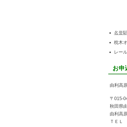
名誉駅
枕木オ
レール
お申
由利高
〒015-0
秋田県由
由利高
ＴＥＬ 0