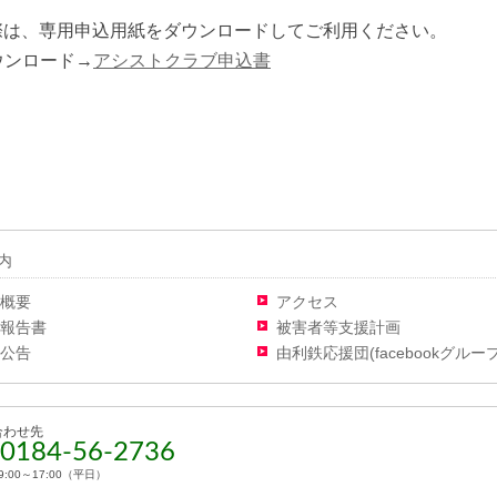
際は、専用申込用紙をダウンロードしてご利用ください。
ウンロード→
アシストクラブ申込書
内
概要
アクセス
報告書
被害者等支援計画
公告
由利鉄応援団(facebookグループ
合わせ先
 0184-56-2736
:00～17:00（平日）