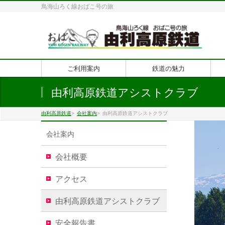
鳥海山ろく線おばこ号の旅
ご利用案内
鉄道の魅力
由利高原鉄道アシストクラブ
由利高原鉄道
>
会社案内
>
由利高原鉄道アシストクラブ
会社案内
会社概要
アクセス
由利高原鉄道アシストクラブ
安全報告書