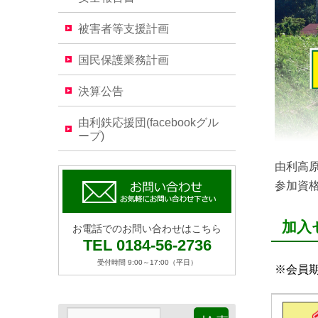
被害者等支援計画
国民保護業務計画
決算公告
由利鉄応援団(facebookグル
ープ)
由利高原
参加資
加入
お電話でのお問い合わせはこちら
TEL 0184-56-2736
受付時間 9:00～17:00（平日）
※会員