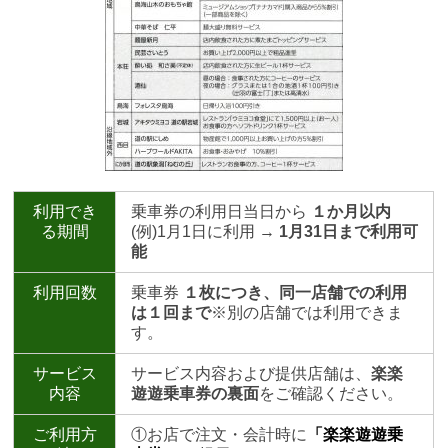
利用でき
乗車券の利用日当日から
１か月以内
る期間
(例)1月1日に利用 →
1月31日まで利用可
能
利用回数
乗車券
１枚につき、同一店舗での利用
は１回まで
※別の店舗では利用できま
す。
サービス
サービス内容および提供店舗は、
楽楽
内容
遊遊乗車券の裏面
をご確認ください。
ご利用方
①お店で注文・会計時に
「楽楽遊遊乗