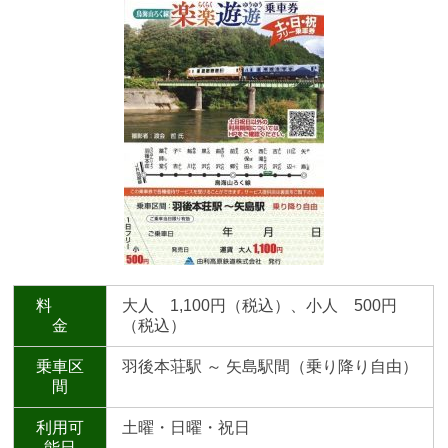
料
大人 1,100円（税込）、小人 500円
金
（税込）
乗車区
羽後本荘駅 ～ 矢島駅間（乗り降り自由）
間
利用可
土曜・日曜・祝日
能日